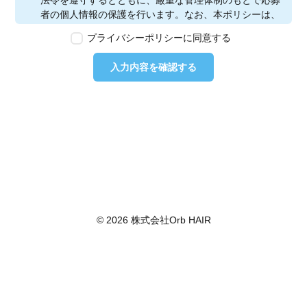
法令を遵守するとともに、厳重な管理体制のもとで応募
者の個人情報の保護を行います。なお、本ポリシーは、
本ウェブサイトで取得する個人情報に限り適用されるも
プライバシーポリシーに同意する
のとします。
第2条　個人情報の定義
入力内容を確認する
本ポリシーにおいて「個人情報」とは、個人情報保護法
に定める「個人情報」を指し、生存する個人に関する情
報であって、当該情報に含まれる氏名、生年月日その他
の記述等により特定の個人を識別できるもの又は個人識
別符号が含まれるものを指します。また、本ポリシーに
おいて「個人データ」とは、個人情報保護法に定める
「個人データ」、すなわち個人情報データベース等を構
成する個人情報をいい、「保有個人データ」とは、個人
情報保護法に定める「保有個人データ」、すなわち個人
情報取扱事業者が、開示、内容の訂正、追加又は削除、
© 2026 株式会社Orb HAIR
利用の停止、消去及び第三者への提供の停止を行うこと
のできる権限を有する個人データであって、その存否が
明らかになることにより公益その他の利益が害されるも
のとして政令で定めるもの以外のものをいいます。
第3条　個人情報の取得
当社は、個人情報を取得する際は、個人情報保護法律そ