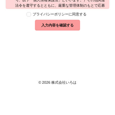
号、以下「個人情報保護法」といいます。）その他関連
法令を遵守するとともに、厳重な管理体制のもとで応募
者の個人情報の保護を行います。なお、本ポリシーは、
プライバシーポリシーに同意する
本ウェブサイトで取得する個人情報に限り適用されるも
のとします。
入力内容を確認する
第2条　個人情報の定義
本ポリシーにおいて「個人情報」とは、個人情報保護法
に定める「個人情報」を指し、生存する個人に関する情
報であって、当該情報に含まれる氏名、生年月日その他
の記述等により特定の個人を識別できるもの又は個人識
別符号が含まれるものを指します。また、本ポリシーに
おいて「個人データ」とは、個人情報保護法に定める
「個人データ」、すなわち個人情報データベース等を構
成する個人情報をいい、「保有個人データ」とは、個人
情報保護法に定める「保有個人データ」、すなわち個人
© 2026 株式会社いろは
情報取扱事業者が、開示、内容の訂正、追加又は削除、
利用の停止、消去及び第三者への提供の停止を行うこと
のできる権限を有する個人データであって、その存否が
明らかになることにより公益その他の利益が害されるも
のとして政令で定めるもの以外のものをいいます。
第3条　個人情報の取得