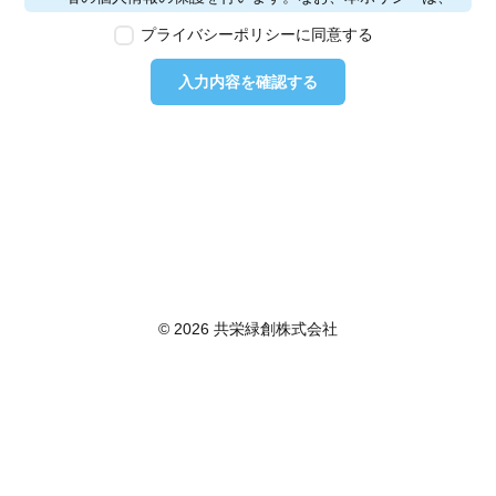
本ウェブサイトで取得する個人情報に限り適用されるも
プライバシーポリシーに同意する
のとします。
第2条　個人情報の定義
入力内容を確認する
本ポリシーにおいて「個人情報」とは、個人情報保護法
に定める「個人情報」を指し、生存する個人に関する情
報であって、当該情報に含まれる氏名、生年月日その他
の記述等により特定の個人を識別できるもの又は個人識
別符号が含まれるものを指します。また、本ポリシーに
おいて「個人データ」とは、個人情報保護法に定める
「個人データ」、すなわち個人情報データベース等を構
成する個人情報をいい、「保有個人データ」とは、個人
情報保護法に定める「保有個人データ」、すなわち個人
情報取扱事業者が、開示、内容の訂正、追加又は削除、
© 2026 共栄緑創株式会社
利用の停止、消去及び第三者への提供の停止を行うこと
のできる権限を有する個人データであって、その存否が
明らかになることにより公益その他の利益が害されるも
のとして政令で定めるもの以外のものをいいます。
第3条　個人情報の取得
当社は、個人情報を取得する際は、個人情報保護法律そ
の他関連法令を遵守します。個人情報の提供に関しまし