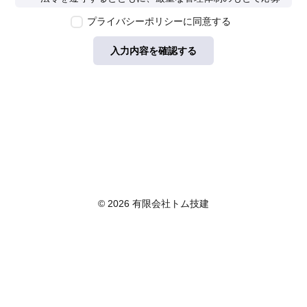
者の個人情報の保護を行います。なお、本ポリシーは、
プライバシーポリシーに同意する
本ウェブサイトで取得する個人情報に限り適用されるも
のとします。
入力内容を確認する
第2条　個人情報の定義
本ポリシーにおいて「個人情報」とは、個人情報保護法
に定める「個人情報」を指し、生存する個人に関する情
報であって、当該情報に含まれる氏名、生年月日その他
の記述等により特定の個人を識別できるもの又は個人識
別符号が含まれるものを指します。また、本ポリシーに
おいて「個人データ」とは、個人情報保護法に定める
「個人データ」、すなわち個人情報データベース等を構
成する個人情報をいい、「保有個人データ」とは、個人
情報保護法に定める「保有個人データ」、すなわち個人
© 2026 有限会社トム技建
情報取扱事業者が、開示、内容の訂正、追加又は削除、
利用の停止、消去及び第三者への提供の停止を行うこと
のできる権限を有する個人データであって、その存否が
明らかになることにより公益その他の利益が害されるも
のとして政令で定めるもの以外のものをいいます。
第3条　個人情報の取得
当社は、個人情報を取得する際は、個人情報保護法律そ