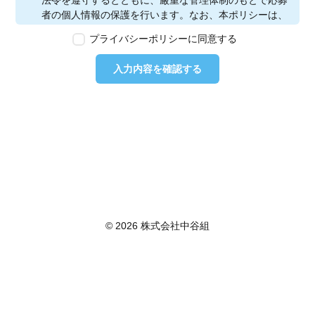
法令を遵守するとともに、厳重な管理体制のもとで応募
者の個人情報の保護を行います。なお、本ポリシーは、
本ウェブサイトで取得する個人情報に限り適用されるも
プライバシーポリシーに同意する
のとします。
第2条　個人情報の定義
入力内容を確認する
本ポリシーにおいて「個人情報」とは、個人情報保護法
に定める「個人情報」を指し、生存する個人に関する情
報であって、当該情報に含まれる氏名、生年月日その他
の記述等により特定の個人を識別できるもの又は個人識
別符号が含まれるものを指します。また、本ポリシーに
おいて「個人データ」とは、個人情報保護法に定める
「個人データ」、すなわち個人情報データベース等を構
成する個人情報をいい、「保有個人データ」とは、個人
情報保護法に定める「保有個人データ」、すなわち個人
情報取扱事業者が、開示、内容の訂正、追加又は削除、
© 2026 株式会社中谷組
利用の停止、消去及び第三者への提供の停止を行うこと
のできる権限を有する個人データであって、その存否が
明らかになることにより公益その他の利益が害されるも
のとして政令で定めるもの以外のものをいいます。
第3条　個人情報の取得
当社は、個人情報を取得する際は、個人情報保護法律そ