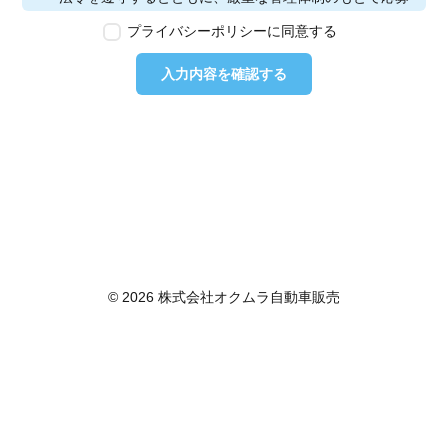
者の個人情報の保護を行います。なお、本ポリシーは、
プライバシーポリシーに同意する
本ウェブサイトで取得する個人情報に限り適用されるも
のとします。
入力内容を確認する
第2条　個人情報の定義
本ポリシーにおいて「個人情報」とは、個人情報保護法
に定める「個人情報」を指し、生存する個人に関する情
報であって、当該情報に含まれる氏名、生年月日その他
の記述等により特定の個人を識別できるもの又は個人識
別符号が含まれるものを指します。また、本ポリシーに
おいて「個人データ」とは、個人情報保護法に定める
「個人データ」、すなわち個人情報データベース等を構
成する個人情報をいい、「保有個人データ」とは、個人
情報保護法に定める「保有個人データ」、すなわち個人
© 2026 株式会社オクムラ自動車販売
情報取扱事業者が、開示、内容の訂正、追加又は削除、
利用の停止、消去及び第三者への提供の停止を行うこと
のできる権限を有する個人データであって、その存否が
明らかになることにより公益その他の利益が害されるも
のとして政令で定めるもの以外のものをいいます。
第3条　個人情報の取得
当社は、個人情報を取得する際は、個人情報保護法律そ