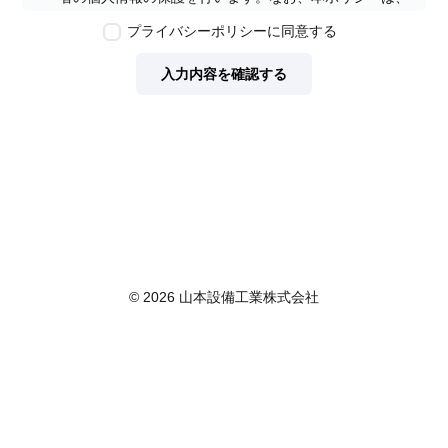
本ウェブサイトで取得する個人情報に限り適用されるも
プライバシーポリシーに同意する
のとします。
第2条　個人情報の定義
入力内容を確認する
本ポリシーにおいて「個人情報」とは、個人情報保護法
に定める「個人情報」を指し、生存する個人に関する情
報であって、当該情報に含まれる氏名、生年月日その他
の記述等により特定の個人を識別できるもの又は個人識
別符号が含まれるものを指します。また、本ポリシーに
おいて「個人データ」とは、個人情報保護法に定める
「個人データ」、すなわち個人情報データベース等を構
成する個人情報をいい、「保有個人データ」とは、個人
情報保護法に定める「保有個人データ」、すなわち個人
情報取扱事業者が、開示、内容の訂正、追加又は削除、
© 2026 山本設備工業株式会社
利用の停止、消去及び第三者への提供の停止を行うこと
のできる権限を有する個人データであって、その存否が
明らかになることにより公益その他の利益が害されるも
のとして政令で定めるもの以外のものをいいます。
第3条　個人情報の取得
当社は、個人情報を取得する際は、個人情報保護法律そ
の他関連法令を遵守します。個人情報の提供に関しまし