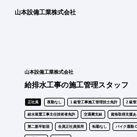
山本設備工業株式会社
山本設備工業株式会社
給排水工事の施工管理スタッフ
正社員
夜勤なし
1 級管工事施工管理技士免許
2 級
給水装置工事主任技術者免許
交通費支給
資格取得支援あ
第二新卒歓迎
全員正社員採用
転勤なし
バイク通勤 