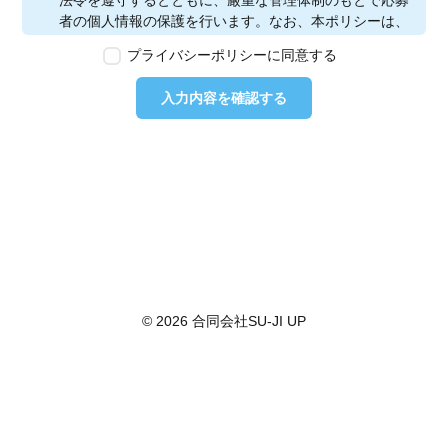
法令を遵守するとともに、厳重な管理体制のもとで応募
者の個人情報の保護を行います。なお、本ポリシーは、
本ウェブサイトで取得する個人情報に限り適用されるも
プライバシーポリシーに同意する
のとします。
第2条　個人情報の定義
入力内容を確認する
本ポリシーにおいて「個人情報」とは、個人情報保護法
に定める「個人情報」を指し、生存する個人に関する情
報であって、当該情報に含まれる氏名、生年月日その他
の記述等により特定の個人を識別できるもの又は個人識
別符号が含まれるものを指します。また、本ポリシーに
おいて「個人データ」とは、個人情報保護法に定める
「個人データ」、すなわち個人情報データベース等を構
成する個人情報をいい、「保有個人データ」とは、個人
情報保護法に定める「保有個人データ」、すなわち個人
情報取扱事業者が、開示、内容の訂正、追加又は削除、
© 2026 合同会社SU-JI UP
利用の停止、消去及び第三者への提供の停止を行うこと
のできる権限を有する個人データであって、その存否が
明らかになることにより公益その他の利益が害されるも
のとして政令で定めるもの以外のものをいいます。
第3条　個人情報の取得
当社は、個人情報を取得する際は、個人情報保護法律そ