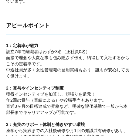
ています。
アピールポイント
1：定着率が魅力
設立7年で離職者はわずか3名（正社員0名）！
面接で理念や大変な事も包み隠さず伝え、納得して入社するから
こその定着率です。
中途社員が多く女性管理職の登用実績もあり、誰もが安心して長
く働けます。
2：賞与やインセンティブ制度
獲得インセンティブを加算し、頑張りを還元！
年2回の賞与（業績による）や役職手当もあります。
直近3ヶ月の目標達成で昇格など、明確な評価基準で一般から本
部長までキャリアアップが可能です。
3：充実のサポート体制と働きやすい環境
座学から実践までの入社後研修や月1回の知識共有研修があり、