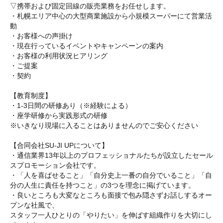
▽携帯および固定回線の販売業務をお任せします。
・札幌エリア中心の大型商業施設から小規模スーパーにて営業活
動
・お客様への声掛け
・現在行っているイベントやキャンペーンの案内
・お客様の利用状況ヒアリング
・ご提案
・契約
【教育制度】
・1-3日間の研修あり（※経験による）
・座学研修から実践形式の研修
※いきなり現場に入ることはありませんのでご安心ください
【合同会社SU-JI UPについて】
・通信業界13年以上のプロフェッショナルたちが設立したセール
スプロモーション会社です。
・「人を喜ばせること」「自分史上一番の自分でいること」「自
分の人生に責任を持つこと」の3つを理念に掲げています。
・良いところも大変なところも面接で包み隠さずお話しするオー
プンな社風で、
スタッフ一人ひとりの「やりたい」を伸ばす組織作りを大切にし