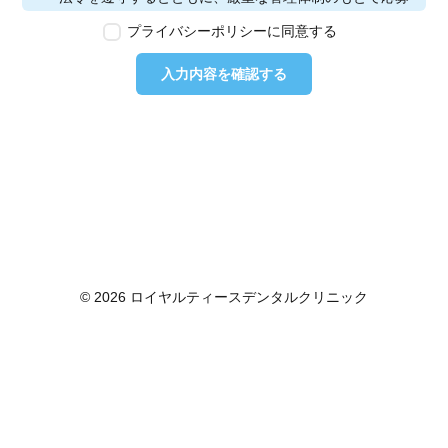
者の個人情報の保護を行います。なお、本ポリシーは、
プライバシーポリシーに同意する
本ウェブサイトで取得する個人情報に限り適用されるも
のとします。
入力内容を確認する
第2条　個人情報の定義
本ポリシーにおいて「個人情報」とは、個人情報保護法
に定める「個人情報」を指し、生存する個人に関する情
報であって、当該情報に含まれる氏名、生年月日その他
の記述等により特定の個人を識別できるもの又は個人識
別符号が含まれるものを指します。また、本ポリシーに
おいて「個人データ」とは、個人情報保護法に定める
「個人データ」、すなわち個人情報データベース等を構
成する個人情報をいい、「保有個人データ」とは、個人
情報保護法に定める「保有個人データ」、すなわち個人
© 2026 ロイヤルティースデンタルクリニック
情報取扱事業者が、開示、内容の訂正、追加又は削除、
利用の停止、消去及び第三者への提供の停止を行うこと
のできる権限を有する個人データであって、その存否が
明らかになることにより公益その他の利益が害されるも
のとして政令で定めるもの以外のものをいいます。
第3条　個人情報の取得
当社は、個人情報を取得する際は、個人情報保護法律そ