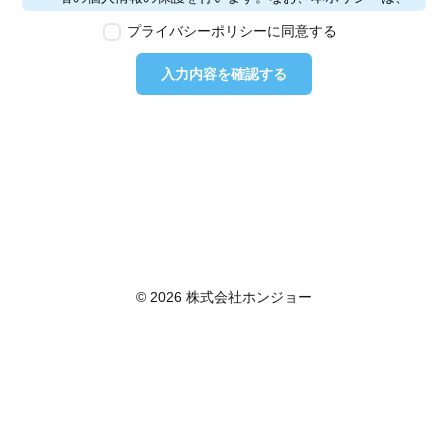
本ウェブサイトで取得する個人情報に限り適用されるも
プライバシーポリシーに同意する
のとします。
第2条　個人情報の定義
入力内容を確認する
本ポリシーにおいて「個人情報」とは、個人情報保護法
に定める「個人情報」を指し、生存する個人に関する情
報であって、当該情報に含まれる氏名、生年月日その他
の記述等により特定の個人を識別できるもの又は個人識
別符号が含まれるものを指します。また、本ポリシーに
おいて「個人データ」とは、個人情報保護法に定める
「個人データ」、すなわち個人情報データベース等を構
成する個人情報をいい、「保有個人データ」とは、個人
情報保護法に定める「保有個人データ」、すなわち個人
情報取扱事業者が、開示、内容の訂正、追加又は削除、
© 2026 株式会社ホンジョー
利用の停止、消去及び第三者への提供の停止を行うこと
のできる権限を有する個人データであって、その存否が
明らかになることにより公益その他の利益が害されるも
のとして政令で定めるもの以外のものをいいます。
第3条　個人情報の取得
当社は、個人情報を取得する際は、個人情報保護法律そ
の他関連法令を遵守します。個人情報の提供に関しまし