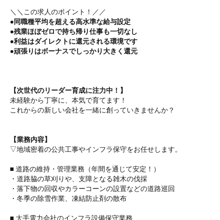
＼＼この求人のポイント！／／
●同職種平均を超える高水準な給与設定
●残業ほぼゼロで持ち帰り仕事も一切なし
●利益はダイレクトに還元される環境です
●頑張りはボーナスでしっかり大きく還元
【次世代のリーダー育成に注力中！】
未経験から丁寧に、本気で育てます！
これからの新しい会社を一緒に創っていきませんか？
【業務内容】
▽地域密着の公共工事やインフラ保守をお任せします。
■ 道路の維持・管理業務（年間を通じて安定！）
・道路脇の草刈りや、支障となる雑木の伐採
・落下物の回収やカラーコーンの設置などの道路巡回
・冬季の除雪作業、凍結防止剤の散布
■ 大手電力会社のインフラ設備保守業務