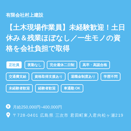
有限会社村上建設
【土木現場作業員】未経験歓迎！土日
休み＆残業ほぼなし／一生モノの資
格を会社負担で取得
正社員
夜勤なし
完全週休二日制
高卒・高認合格
交通費支給
資格取得支援あり
退職金制度あり
学歴不問
未経験者歓迎
経験者歓迎
車通勤 OK
月給250,000円~400,000円
〒728-0401 広島県 三次市 君田町東入君向松ヶ瀬219