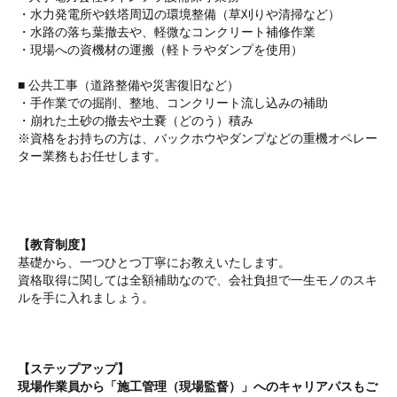
・水力発電所や鉄塔周辺の環境整備（草刈りや清掃など）
・水路の落ち葉撤去や、軽微なコンクリート補修作業
・現場への資機材の運搬（軽トラやダンプを使用）
■ 公共工事（道路整備や災害復旧など）
・手作業での掘削、整地、コンクリート流し込みの補助
・崩れた土砂の撤去や土嚢（どのう）積み
※資格をお持ちの方は、バックホウやダンプなどの重機オペレー
ター業務もお任せします。
【教育制度】
基礎から、一つひとつ丁寧にお教えいたします。
資格取得に関しては全額補助なので、会社負担で一生モノのスキ
ルを手に入れましょう。
【ステップアップ】
現場作業員から「施工管理（現場監督）」へのキャリアパスもご