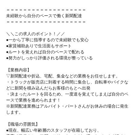
＝＝＝＝＝＝＝＝＝＝＝＝＝＝＝＝＝＝＝
未経験から自分のペースで働く新聞配達
＝＝＝＝＝＝＝＝＝＝＝＝＝＝＝＝＝＝＝
＼＼この求人のポイント！／／
●一から丁寧に指導するので未経験でも安心
●家賃補助ありで生活面もサポート
●ルートを覚えれば自分のペースで配れる
●努力がしっかり評価される環境が整っている
【業務内容】
▽新聞配達や折込、宅配、集金などの業務をお任せします。
・トラックが販売店に到着する時間に集合し、自転車やバイクな
どに新聞を積み込んだらお客様のもとへ出発
・決まったルートを回るため、一度道を覚えてしまえば自分のペ
ースで業務を進められます！
※新聞配達業務はアルバイト・パートさんがお休みの場合に発生
します。
【職場の雰囲気】
●現在、幅広い年齢層のスタッフが在籍しており、