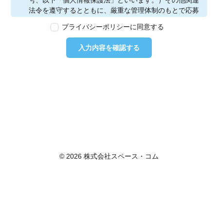
号、以下「個人情報保護法」といいます。）その他関連
法令を遵守するとともに、厳重な管理体制のもとで応募
者の個人情報の保護を行います。なお、本ポリシーは、
プライバシーポリシーに同意する
本ウェブサイトで取得する個人情報に限り適用されるも
のとします。
入力内容を確認する
第2条　個人情報の定義
本ポリシーにおいて「個人情報」とは、個人情報保護法
に定める「個人情報」を指し、生存する個人に関する情
報であって、当該情報に含まれる氏名、生年月日その他
の記述等により特定の個人を識別できるもの又は個人識
別符号が含まれるものを指します。また、本ポリシーに
おいて「個人データ」とは、個人情報保護法に定める
「個人データ」、すなわち個人情報データベース等を構
成する個人情報をいい、「保有個人データ」とは、個人
情報保護法に定める「保有個人データ」、すなわち個人
© 2026 株式会社スペース・コム
情報取扱事業者が、開示、内容の訂正、追加又は削除、
利用の停止、消去及び第三者への提供の停止を行うこと
のできる権限を有する個人データであって、その存否が
明らかになることにより公益その他の利益が害されるも
のとして政令で定めるもの以外のものをいいます。
第3条　個人情報の取得