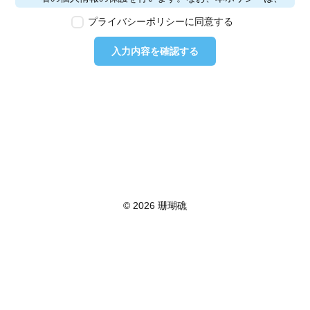
本ウェブサイトで取得する個人情報に限り適用されるも
プライバシーポリシーに同意する
のとします。
第2条　個人情報の定義
入力内容を確認する
本ポリシーにおいて「個人情報」とは、個人情報保護法
に定める「個人情報」を指し、生存する個人に関する情
報であって、当該情報に含まれる氏名、生年月日その他
の記述等により特定の個人を識別できるもの又は個人識
別符号が含まれるものを指します。また、本ポリシーに
おいて「個人データ」とは、個人情報保護法に定める
「個人データ」、すなわち個人情報データベース等を構
成する個人情報をいい、「保有個人データ」とは、個人
情報保護法に定める「保有個人データ」、すなわち個人
情報取扱事業者が、開示、内容の訂正、追加又は削除、
© 2026 珊瑚礁
利用の停止、消去及び第三者への提供の停止を行うこと
のできる権限を有する個人データであって、その存否が
明らかになることにより公益その他の利益が害されるも
のとして政令で定めるもの以外のものをいいます。
第3条　個人情報の取得
当社は、個人情報を取得する際は、個人情報保護法律そ
の他関連法令を遵守します。個人情報の提供に関しまし