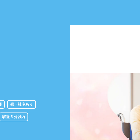
護
寮・社宅あり
駅近 5 分以内