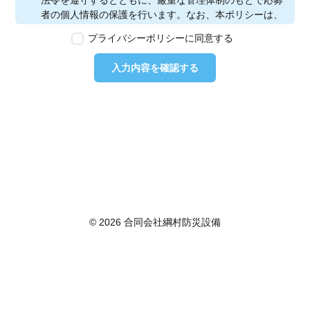
法令を遵守するとともに、厳重な管理体制のもとで応募
者の個人情報の保護を行います。なお、本ポリシーは、
本ウェブサイトで取得する個人情報に限り適用されるも
プライバシーポリシーに同意する
のとします。
第2条　個人情報の定義
入力内容を確認する
本ポリシーにおいて「個人情報」とは、個人情報保護法
に定める「個人情報」を指し、生存する個人に関する情
報であって、当該情報に含まれる氏名、生年月日その他
の記述等により特定の個人を識別できるもの又は個人識
別符号が含まれるものを指します。また、本ポリシーに
おいて「個人データ」とは、個人情報保護法に定める
「個人データ」、すなわち個人情報データベース等を構
成する個人情報をいい、「保有個人データ」とは、個人
情報保護法に定める「保有個人データ」、すなわち個人
情報取扱事業者が、開示、内容の訂正、追加又は削除、
© 2026 合同会社綱村防災設備
利用の停止、消去及び第三者への提供の停止を行うこと
のできる権限を有する個人データであって、その存否が
明らかになることにより公益その他の利益が害されるも
のとして政令で定めるもの以外のものをいいます。
第3条　個人情報の取得
当社は、個人情報を取得する際は、個人情報保護法律そ