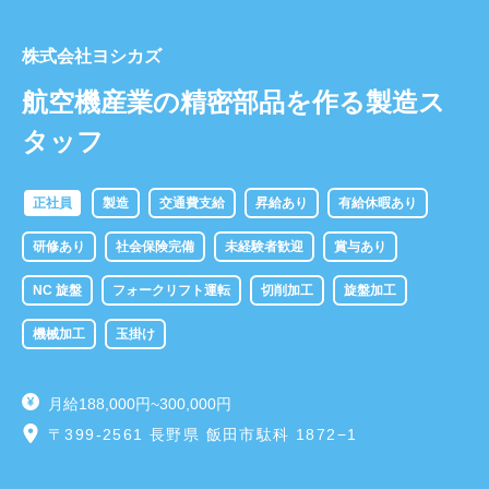
株式会社ヨシカズ
航空機産業の精密部品を作る製造ス
タッフ
正社員
製造
交通費支給
昇給あり
有給休暇あり
研修あり
社会保険完備
未経験者歓迎
賞与あり
NC 旋盤
フォークリフト運転
切削加工
旋盤加工
機械加工
玉掛け
月給188,000円~300,000円
〒399-2561 長野県 飯田市駄科 1872−1