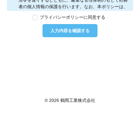
法令を遵守するとともに、厳重な管理体制のもとで応募
者の個人情報の保護を行います。なお、本ポリシーは、
本ウェブサイトで取得する個人情報に限り適用されるも
プライバシーポリシーに同意する
のとします。
第2条　個人情報の定義
入力内容を確認する
本ポリシーにおいて「個人情報」とは、個人情報保護法
に定める「個人情報」を指し、生存する個人に関する情
報であって、当該情報に含まれる氏名、生年月日その他
の記述等により特定の個人を識別できるもの又は個人識
別符号が含まれるものを指します。また、本ポリシーに
おいて「個人データ」とは、個人情報保護法に定める
「個人データ」、すなわち個人情報データベース等を構
成する個人情報をいい、「保有個人データ」とは、個人
情報保護法に定める「保有個人データ」、すなわち個人
情報取扱事業者が、開示、内容の訂正、追加又は削除、
© 2026 鶴岡工業株式会社
利用の停止、消去及び第三者への提供の停止を行うこと
のできる権限を有する個人データであって、その存否が
明らかになることにより公益その他の利益が害されるも
のとして政令で定めるもの以外のものをいいます。
第3条　個人情報の取得
当社は、個人情報を取得する際は、個人情報保護法律そ