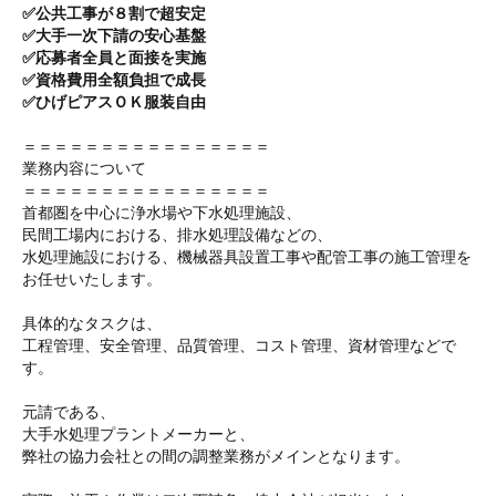
✅公共工事が８割で超安定
✅大手一次下請の安心基盤
✅応募者全員と面接を実施
✅資格費用全額負担で成長
✅ひげピアスＯＫ服装自由
＝＝＝＝＝＝＝＝＝＝＝＝＝＝＝＝
業務内容について
＝＝＝＝＝＝＝＝＝＝＝＝＝＝＝＝
首都圏を中心に浄水場や下水処理施設、
民間工場内における、排水処理設備などの、
水処理施設における、機械器具設置工事や配管工事の施工管理を
お任せいたします。
具体的なタスクは、
工程管理、安全管理、品質管理、コスト管理、資材管理などで
す。
元請である、
大手水処理プラントメーカーと、
弊社の協力会社との間の調整業務がメインとなります。