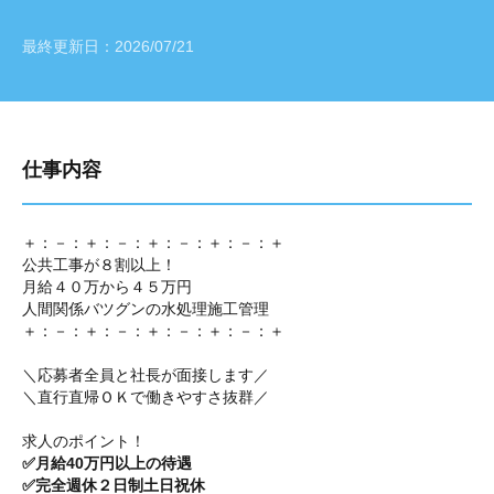
最終更新日：
2026/07/21
仕事内容
＋：－：＋：－：＋：－：＋：－：＋
公共工事が８割以上！
月給４０万から４５万円
人間関係バツグンの水処理施工管理
＋：－：＋：－：＋：－：＋：－：＋
＼応募者全員と社長が面接します／
＼直行直帰ＯＫで働きやすさ抜群／
求人のポイント！
✅月給40万円以上の待遇
✅完全週休２日制土日祝休