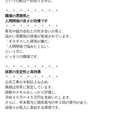
という心配は一切ありません。
＊…＊…＊…＊…＊…＊…＊…＊
職場の雰囲気と
人間関係の良さが自慢です
＊…＊…＊…＊…＊…＊…＊…＊
客先や協力会社との付き合いが長く、
温かい雰囲気の現場が形成されています。
「ギスギスした環境が嫌だ」
「人間関係で悩みたくない」
という方に、
ピッタリの職場です。
＊…＊…＊…＊…＊…＊…＊…＊
抜群の安定性と高待遇
＊…＊…＊…＊…＊…＊…＊…＊
公共工事が８割以上を占め、
業績は非常に安定しています。
経験やスキルをしっかり評価し、
月給４０万〜４５万円を支給いたします。
さらに、年末賞与と期末賞与の年２回の賞与があり、
頑張りが収入に直結する環境です。