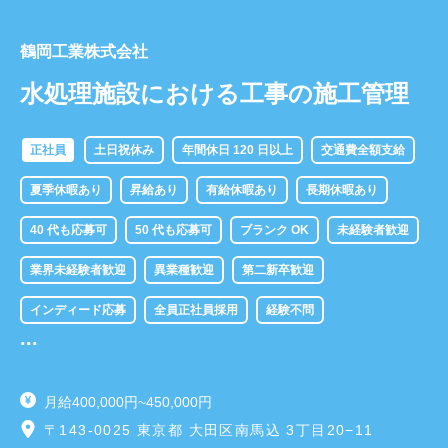
鶴岡工業株式会社
水処理施設における工事の施工管理
正社員
土日祝休み
年間休日 120 日以上
交通費全額支給
夏季休暇あり
昇給あり
有給休暇あり
長期休暇あり
40 代も応募可
50 代も応募可
ブランク OK
未経験者歓迎
業界未経験者歓迎
異業種歓迎
第二新卒歓迎
インディード応募
全員正社員採用
経験不問
...
固定給 35 万円以上
賞与あり
賞与年 2 回あり
月給400,000円~450,000円
〒143-0025 東京都 大田区南馬込 3丁目20−11