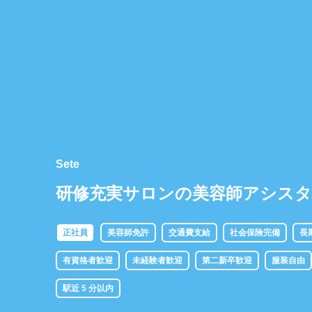
Sete
研修充実サロンの美容師アシス
正社員
美容師免許
交通費支給
社会保険完備
長
有資格者歓迎
未経験者歓迎
第二新卒歓迎
服装自由
駅近 5 分以内