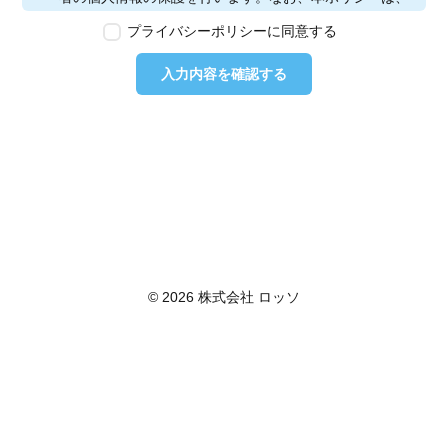
本ウェブサイトで取得する個人情報に限り適用されるも
プライバシーポリシーに同意する
のとします。
第2条　個人情報の定義
入力内容を確認する
本ポリシーにおいて「個人情報」とは、個人情報保護法
に定める「個人情報」を指し、生存する個人に関する情
報であって、当該情報に含まれる氏名、生年月日その他
の記述等により特定の個人を識別できるもの又は個人識
別符号が含まれるものを指します。また、本ポリシーに
おいて「個人データ」とは、個人情報保護法に定める
「個人データ」、すなわち個人情報データベース等を構
成する個人情報をいい、「保有個人データ」とは、個人
情報保護法に定める「保有個人データ」、すなわち個人
情報取扱事業者が、開示、内容の訂正、追加又は削除、
© 2026 株式会社 ロッソ
利用の停止、消去及び第三者への提供の停止を行うこと
のできる権限を有する個人データであって、その存否が
明らかになることにより公益その他の利益が害されるも
のとして政令で定めるもの以外のものをいいます。
第3条　個人情報の取得
当社は、個人情報を取得する際は、個人情報保護法律そ
の他関連法令を遵守します。個人情報の提供に関しまし