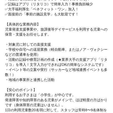
✅記録はアプリ（リタリコ）で簡単入力！事務負担極少
✅大手福利厚生「ベネフィット・ワン」加入！
✅面接前の「事前の施設見学」も大歓迎です！
【具体的な業務内容】
児童発達支援事業や、放課後等デイサービスを利用する児童への
保育・支援をお任せします。
・対象児に対しての直接支援
・学校や自宅への送迎業務（軽自動車、またはノア・ヴォクシー
などの普通車を使用）
・活動の記録や療育計画の作成（★業界大手の支援アプリ「リタ
リコ」を導入！文字入力ができればOKの簡単なシステムです）
・イベント等の立案や実行（サッカーなど地域連携イベントも多
数！）
・地域の事業所と連携した活動
【安心のポイント】
利用するお子さまは「小学生」が中心です。
発達障害や知的障害のある児童がメインで、ほぼ軽度の方ばかり
です（身体障害の児童はいません）。
1日の利用児童数20名弱に対して、スタッフは常時8〜9名体制を