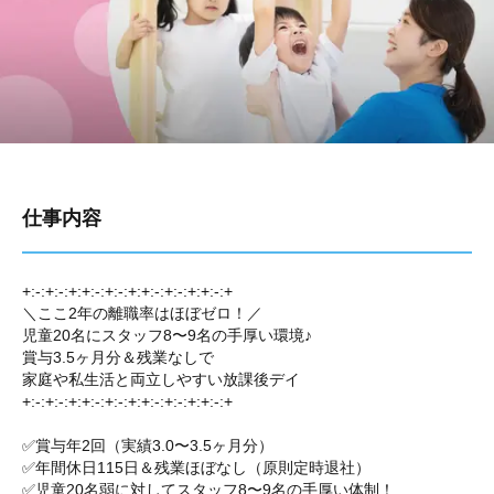
仕事内容
+:-:+:-:+:+:-:+:-:+:+:-:+:-:+:+:-:+
＼ここ2年の離職率はほぼゼロ！／
児童20名にスタッフ8〜9名の手厚い環境♪
賞与3.5ヶ月分＆残業なしで
家庭や私生活と両立しやすい放課後デイ
+:-:+:-:+:+:-:+:-:+:+:-:+:-:+:+:-:+
✅賞与年2回（実績3.0〜3.5ヶ月分）
✅年間休日115日＆残業ほぼなし（原則定時退社）
✅児童20名弱に対してスタッフ8〜9名の手厚い体制！