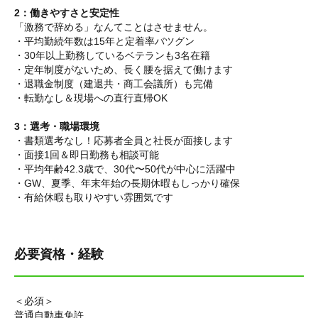
2：働きやすさと安定性
「激務で辞める」なんてことはさせません。
・平均勤続年数は15年と定着率バツグン
・30年以上勤務しているベテランも3名在籍
・定年制度がないため、長く腰を据えて働けます
・退職金制度（建退共・商工会議所）も完備
・転勤なし＆現場への直行直帰OK
3：選考・職場環境
・書類選考なし！応募者全員と社長が面接します
・面接1回＆即日勤務も相談可能
・平均年齢42.3歳で、30代〜50代が中心に活躍中
・GW、夏季、年末年始の長期休暇もしっかり確保
・有給休暇も取りやすい雰囲気です
必要資格・経験
＜必須＞
普通自動車免許