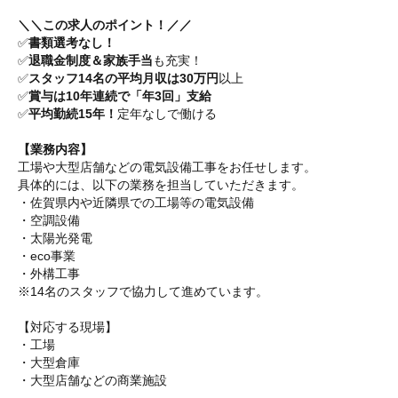
＼＼この求人のポイント！／／
✅️
書類選考なし！
✅️
退職金制度＆家族手当
も充実！
✅️
スタッフ14名の平均月収は30万円
以上
✅️
賞与は10年連続で「年3回」支給
✅️
平均勤続15年！
定年なしで働ける
【業務内容】
工場や大型店舗などの電気設備工事をお任せします。
具体的には、以下の業務を担当していただきます。
・佐賀県内や近隣県での工場等の電気設備
・空調設備
・太陽光発電
・eco事業
・外構工事
※14名のスタッフで協力して進めています。
【対応する現場】
・工場
・大型倉庫
・大型店舗などの商業施設