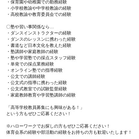
・保育園や幼稚園での勤務経験
・小学校教諭や中学校教諭の経験
・高校教諭や教育委員会での経験
〇塾や習い事関係なら…
・ダンスインストラクターの経験
・ダンスのレッスンに携わった経験
・書道など日本文化を教えた経験
・塾講師や家庭教師の経験
・塾や学習塾での採点スタッフ経験
・単発での採点業務経験
・オンライン塾での指導経験
・公文での講師経験
・公文式の指導に携わった経験
・公文式教室での試験監督経験
・家庭教師教育や学習塾講師の経験
「高等学校教員募集にも興味がある！」
という方もぜひご応募ください！
※ハローワークでお探しの方もぜひご応募ください！
体育会系の経験や部活動の経験をお持ちの方も歓迎いたします！