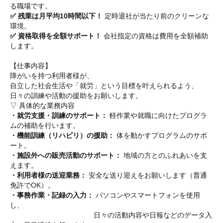
る職場です。
✅ 残業は月平均10時間以下！
定時退社が当たり前のクリーンな
環境。
✅ 資格取得を全額サポート！
会社指定の資格は費用を全額補助
します。
【仕事内容】
障がいを持つ利用者様が、
自立した社会生活や「就労」という目標を叶えられるよう、
日々の訓練や活動の援助をお願いします。
▽ 具体的な業務内容
・就労支援・訓練のサポート：
軽作業や就職に向けたプログラ
ムの補助を行います。
・機能訓練（リハビリ）の援助：
体を動かすプログラムのサポ
ート。
・施設外への販売活動のサポート：
地域の方とのふれあいを支
えます。
・利用者様の送迎業務：
安全な送り迎えをお願いします（普通
免許でOK）。
・事務作業・記録の入力：
パソコンやスマートフォンを使用
し、
日々の活動内容や日報などのデータ入