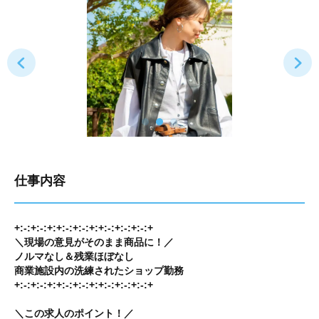
仕事内容
+:-:+:-:+:+:-:+:-:+:+:-:+:-:+:-:+
＼現場の意見がそのまま商品に！／
ノルマなし＆残業ほぼなし
商業施設内の洗練されたショップ勤務
+:-:+:-:+:+:-:+:-:+:+:-:+:-:+:-:+
＼この求人のポイント！／