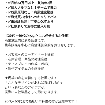
・✅月給23万円以上＋賞与年2回
・✅個人ノルマなし！チームで協力
・✅残業原則なし！商業施設勤務
・✅海外買い付けへのキャリアパス
・✅未経験歓迎！丁寧なOJTあり
・✅社割ありでお得に購入可能
【20代～40代のあなたにお任せするお仕事】
商業施設内にある店舗にて、
接客販売を中心に店舗運営全般をお任せします。
・お客様へのコーディネート提案
・在庫管理、商品の発注業務
・ディスプレイの作成（VMD）
・新作アイテムの企画提案
★現場の声を大切にする社風です！
「こんなデザインがあれば喜ばれるかも」
というあなたのアイデアが、
実際に自社製品として形になります。
20代～50代まで幅広い年齢層の方が活躍中です！