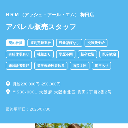
​H.R.M.（アッシュ・アール・エム） 梅田店
アパレル販売スタッフ
契約社員
原則定時退社
残業ほぼなし
交通費支給
有給休暇あり
社割あり
学歴不問
新卒歓迎
既卒歓迎
未経験者歓迎
業界未経験者歓迎
面接 1 回
賞与あり
月給230,000円~250,000円
〒530-0001 大阪府 大阪市北区 梅田2丁目2番2号
最終更新日：
2026/07/30