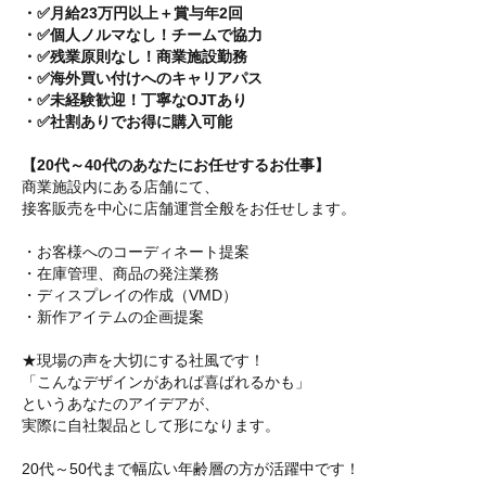
・✅月給23万円以上＋賞与年2回
・✅個人ノルマなし！チームで協力
・✅残業原則なし！商業施設勤務
・✅海外買い付けへのキャリアパス
・✅未経験歓迎！丁寧なOJTあり
・✅社割ありでお得に購入可能
【20代～40代のあなたにお任せするお仕事】
商業施設内にある店舗にて、
接客販売を中心に店舗運営全般をお任せします。
・お客様へのコーディネート提案
・在庫管理、商品の発注業務
・ディスプレイの作成（VMD）
・新作アイテムの企画提案
★現場の声を大切にする社風です！
「こんなデザインがあれば喜ばれるかも」
というあなたのアイデアが、
実際に自社製品として形になります。
20代～50代まで幅広い年齢層の方が活躍中です！