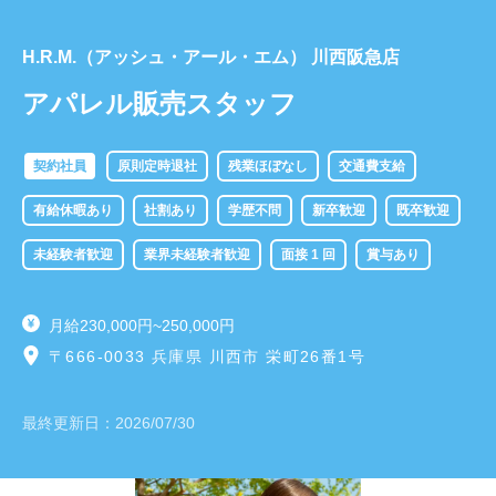
​H.R.M.（アッシュ・アール・エム） 川西阪急店
アパレル販売スタッフ
契約社員
原則定時退社
残業ほぼなし
交通費支給
有給休暇あり
社割あり
学歴不問
新卒歓迎
既卒歓迎
未経験者歓迎
業界未経験者歓迎
面接 1 回
賞与あり
月給230,000円~250,000円
〒666-0033 兵庫県 川西市 栄町26番1号
最終更新日：
2026/07/30