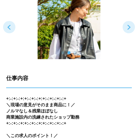
仕事内容
+:-:+:-:+:+:-:+:-:+:+:-:+:-:+:-:+
＼現場の意見がそのまま商品に！／
ノルマなし＆残業ほぼなし
商業施設内の洗練されたショップ勤務
+:-:+:-:+:+:-:+:-:+:+:-:+:-:+:-:+
＼この求人のポイント！／