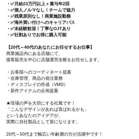
・✅月給23万円以上＋賞与年2回
・✅個人ノルマなし！チームで協力
・✅残業原則なし！商業施設勤務
・✅海外買い付けへのキャリアパス
・✅未経験歓迎！丁寧なOJTあり
・✅社割ありでお得に購入可能
【20代～40代のあなたにお任せするお仕事】
商業施設内にある店舗にて、
接客販売を中心に店舗運営全般をお任せします。
・お客様へのコーディネート提案
・在庫管理、商品の発注業務
・ディスプレイの作成（VMD）
・新作アイテムの企画提案
★現場の声を大切にする社風です！
「こんなデザインがあれば喜ばれるかも」
というあなたのアイデアが、
実際に自社製品として形になります。
20代～50代まで幅広い年齢層の方が活躍中です！