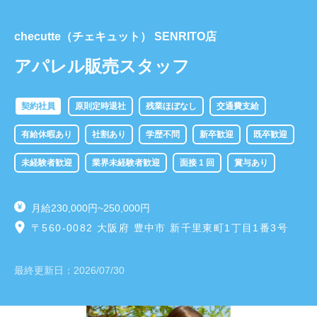
​checutte（チェキュット） SENRITO店
アパレル販売スタッフ
契約社員
原則定時退社
残業ほぼなし
交通費支給
有給休暇あり
社割あり
学歴不問
新卒歓迎
既卒歓迎
未経験者歓迎
業界未経験者歓迎
面接 1 回
賞与あり
月給230,000円~250,000円
〒560-0082 大阪府 豊中市 新千里東町1丁目1番3号
最終更新日：
2026/07/30