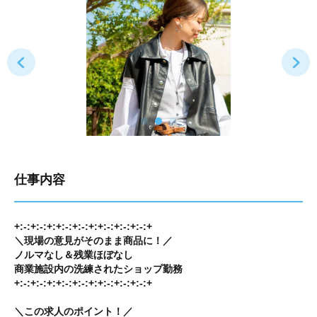
仕事内容
+:-:+:-:+:+:-:+:-:+:+:-:+:-:+:-:+
＼現場の意見がそのまま商品に！／
ノルマなし＆残業ほぼなし
商業施設内の洗練されたショップ勤務
+:-:+:-:+:+:-:+:-:+:+:-:+:-:+:-:+
＼この求人のポイント！／