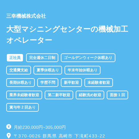
三幸機械株式会社
大型マシニングセンターの機械加工
オペレーター
正社員
完全週休二日制
ゴールデンウィーク休暇あり
交通費支給
夏季休暇あり
年末年始休暇あり
長期休暇あり
学歴不問
新卒歓迎
未経験者歓迎
業界未経験者歓迎
第二新卒歓迎
経験浅め歓迎
面接 1 回
賞与年 2 回あり
月給230,000円~305,000円
〒370-0026 群馬県 高崎市 下滝町433-22