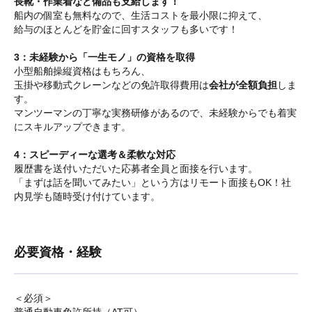
長靴・作業着など備品も支給します！
船内の個室も無料なので、生活コストを最小限に抑えて、
給与のほとんどを貯金に回すスタッフも多いです！
3：未経験から「一生モノ」の資格を取得
小型船舶操縦資格はもちろん、
玉掛や移動式クレーンなどの免許取得費用は
会社が全額負担
しま
す。
マンツーマンの丁寧な実務研修があるので、未経験からでも着実
にスキルアップできます。
4：スピーディーな選考＆柔軟な対応
履歴書を送付いただいた応募者全員と面接を行います。
「まずは話を聞いてみたい」という方はリモート面接もOK！社
内見学も随時受け付けています。
必要資格・経験
＜必須＞