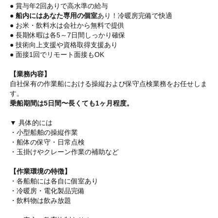
● 賞与年2回ありで高水準の給与
●
船内にはあなた専用の個室
あり！冷暖房完備で快適
● お米・飲料水は会社から無料で提供
● 長期休暇は各5～7日間しっかり確保
● 技術向上支援や資格取得支援あり
● 面接1回でリモート面接もOK
【業務内容】
自社保有の作業船における操縦および保守点検業務をお任せしま
す。
乗船期間は5日間〜長くても1ヶ月程度。
▼ 具体的には
・小型船舶の操縦作業
・船体の保守・日常点検
・玉掛けやクレーン作業の補助など
【作業環境の特徴】
・各船舶には各自に個室あり
・冷暖房・電化製品完備
・飲料物は飲み放題