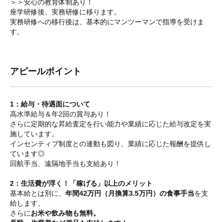
＞＞安心の教育体制あり！
座学研修後、実務研修に移ります。
実務研修への移行後は、基本的にマンツーマンで指導を受けま
す。
アピールポイント
1：給与・待遇面について
高水準給与＆年2回の賞与あり！
さらに定期的な昇給査定を行い能力や業績に応じた給与改定を実
施しています。
インセンティブ制度との連動も図り、業績に応じた報酬を提供し
ています◎
回航手当、遠隔地手当も支給あり！
2：生活費が浮く！「稼げる」以上のメリット
基本給とは別に、
年間42万円（月換算3.5万円）の食事手当
を支
給します。
さらに
お米や飲み物も無料。