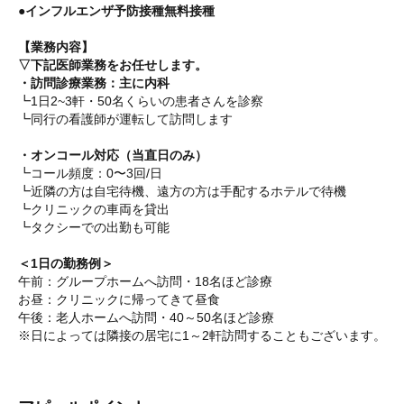
●インフルエンザ予防接種無料接種
【業務内容】
▽下記医師業務をお任せします。
・訪問診療業務：主に内科
┗1日2~3軒・50名くらいの患者さんを診察
┗同行の看護師が運転して訪問します
・オンコール対応（当直日のみ）
┗コール頻度：0〜3回/日
┗近隣の方は自宅待機、遠方の方は手配するホテルで待機
┗クリニックの車両を貸出
┗タクシーでの出勤も可能
＜1日の勤務例＞
午前：グループホームへ訪問・18名ほど診療
お昼：クリニックに帰ってきて昼食
午後：老人ホームへ訪問・40～50名ほど診療
※日によっては隣接の居宅に1～2軒訪問することもございます。