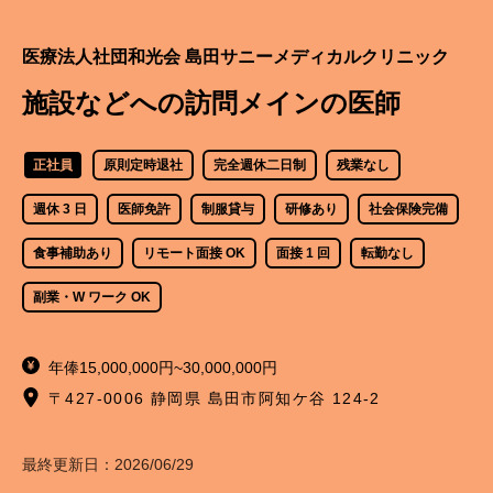
医療法人社団和光会 島田サニーメディカルクリニック
施設などへの訪問メインの医師
正社員
原則定時退社
完全週休二日制
残業なし
週休 3 日
医師免許
制服貸与
研修あり
社会保険完備
食事補助あり
リモート面接 OK
面接 1 回
転勤なし
副業・W ワーク OK
年俸15,000,000円~30,000,000円
〒427-0006 静岡県 島田市阿知ケ谷 124-2
最終更新日：
2026/06/29