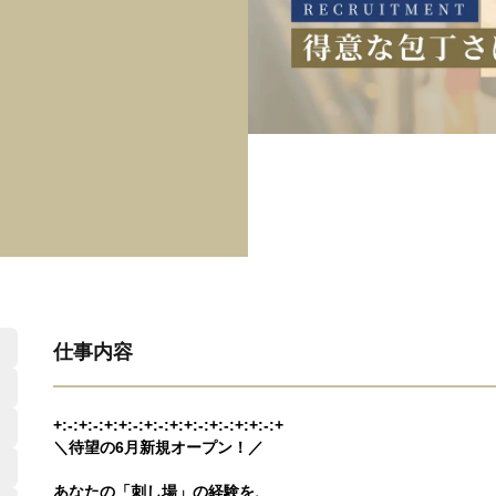
仕事内容
+:-:+:-:+:+:-:+:-:+:+:-:+:-:+:+:-:+
＼待望の6月新規オープン！／
あなたの「刺し場」の経験を、