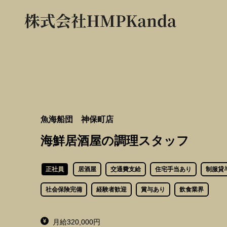
魚海船団 神保町店
海鮮居酒屋の調理スタッフ
正社員
居酒屋
交通費支給
住宅手当あり
制服貸
社会保険完備
経験者歓迎
賞与あり
飲食業界
月給320,000円