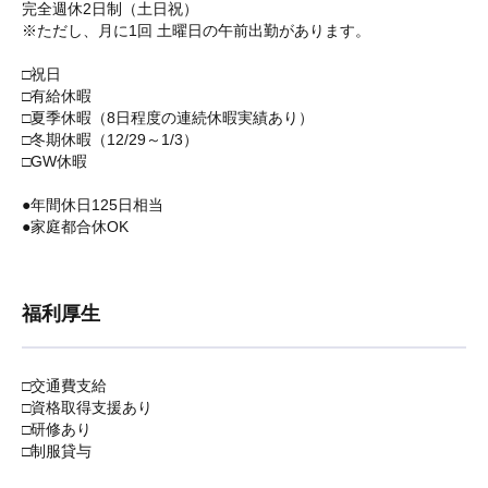
完全週休2日制（土日祝）
※ただし、月に1回 土曜日の午前出勤があります。
□祝日
□有給休暇
□夏季休暇（8日程度の連続休暇実績あり）
□冬期休暇（12/29～1/3）
□GW休暇
●年間休日125日相当
●家庭都合休OK
福利厚生
□交通費支給
□資格取得支援あり
□研修あり
□制服貸与