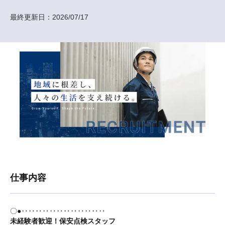
最終更新日：
2026/07/17
仕事内容
〇●‥‥‥‥‥‥‥‥‥‥‥‥
未経験者歓迎！保安点検スタッフ