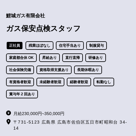
鯉城ガス有限会社
ガス保安点検スタッフ
正社員
残業ほぼなし
住宅手当あり
制服貸与
家庭都合休 OK
昇給あり
直行直帰
研修あり
社会保険完備
資格取得支援あり
長期休暇あり
有資格者歓迎
未経験者歓迎
経験者歓迎
転勤なし
賞与年 2 回あり
月給230,000円~350,000円
〒731-5123 広島県 広島市佐伯区五日市町昭和台 34-
14