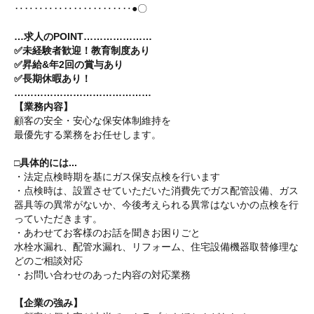
‥‥‥‥‥‥‥‥‥‥‥‥●〇
…求人のPOINT…………………
✅
未経験者歓迎！教育制度あり
✅昇給&年2回の賞与あり
✅
長期休暇あり！
……………………………………
【業務内容】
顧客の安全・安心な保安体制維持を
最優先する業務をお任せします。
□具体的には...
・法定点検時期を基にガス保安点検を行います
・点検時は、設置させていただいた消費先でガス配管設備、ガス
器具等の異常がないか、今後考えられる異常はないかの点検を行
っていただきます。
・あわせてお客様のお話を聞きお困りごと
水栓水漏れ、配管水漏れ、リフォーム、住宅設備機器取替修理な
どのご相談対応
・お問い合わせのあった内容の対応業務
【企業の強み】