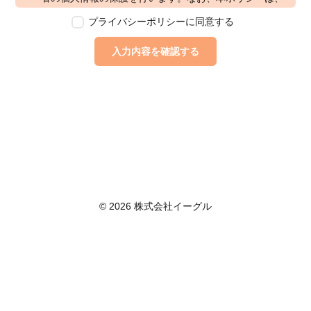
本ウェブサイトで取得する個人情報に限り適用されるも
プライバシーポリシーに同意する
のとします。
第2条　個人情報の定義
入力内容を確認する
本ポリシーにおいて「個人情報」とは、個人情報保護法
に定める「個人情報」を指し、生存する個人に関する情
報であって、当該情報に含まれる氏名、生年月日その他
の記述等により特定の個人を識別できるもの又は個人識
別符号が含まれるものを指します。また、本ポリシーに
おいて「個人データ」とは、個人情報保護法に定める
「個人データ」、すなわち個人情報データベース等を構
成する個人情報をいい、「保有個人データ」とは、個人
情報保護法に定める「保有個人データ」、すなわち個人
情報取扱事業者が、開示、内容の訂正、追加又は削除、
© 2026 株式会社イーグル
利用の停止、消去及び第三者への提供の停止を行うこと
のできる権限を有する個人データであって、その存否が
明らかになることにより公益その他の利益が害されるも
のとして政令で定めるもの以外のものをいいます。
第3条　個人情報の取得
当社は、個人情報を取得する際は、個人情報保護法律そ
の他関連法令を遵守します。個人情報の提供に関しまし