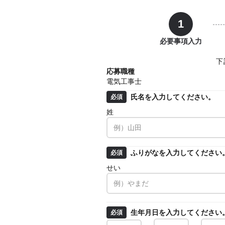
1
必要事項入力
下
応募職種
電気工事士
氏名を入力してください。
必須
姓
ふりがなを入力してください
必須
せい
生年月日を入力してください
必須