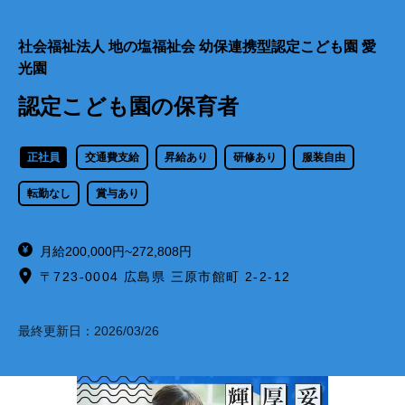
社会福祉法人 地の塩福祉会 幼保連携型認定こども園 愛
光園
認定こども園の保育者
正社員
交通費支給
昇給あり
研修あり
服装自由
転勤なし
賞与あり
月給200,000円~272,808円
〒723-0004 広島県 三原市館町 2-2-12
最終更新日：
2026/03/26