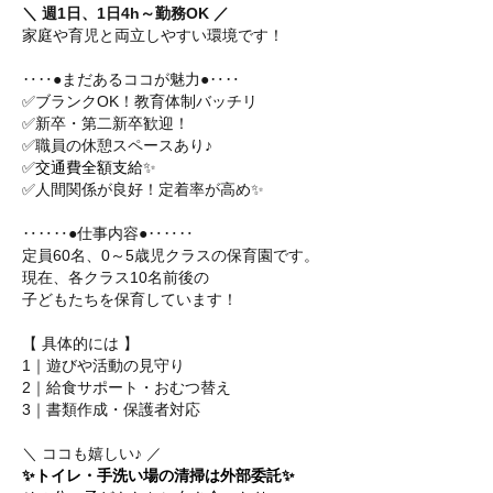
＼ 週1日、1日4h～勤務OK ／
家庭や育児と両立しやすい環境です！
‥‥●まだあるココが魅力●‥‥
✅ブランクOK！教育体制バッチリ
✅新卒・第二新卒歓迎！
✅職員の休憩スペースあり♪
✅
交通費全額支給✨
✅人間関係が良好！定着率が高め✨
‥‥‥●仕事内容●‥‥‥
定員60名、0～5歳児クラスの保育園です。
現在、各クラス10名前後の
子どもたちを保育しています！
【 具体的には 】
1｜遊びや活動の見守り
2｜給食サポート・おむつ替え
3｜書類作成・保護者対応
＼ ココも嬉しい♪ ／
✨トイレ・手洗い場の清掃は外部委託✨