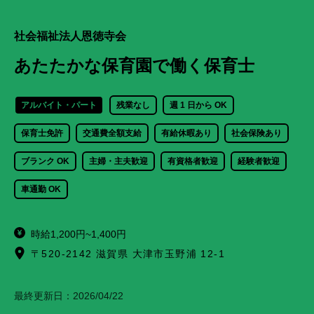
社会福祉法人恩徳寺会
あたたかな保育園で働く保育士
アルバイト・パート
残業なし
週 1 日から OK
保育士免許
交通費全額支給
有給休暇あり
社会保険あり
ブランク OK
主婦・主夫歓迎
有資格者歓迎
経験者歓迎
車通勤 OK
時給1,200円~1,400円
〒520-2142 滋賀県 大津市玉野浦 12-1
最終更新日：
2026/04/22