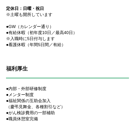
定休日：日曜・祝日
※土曜も開所しています
●GW（カレンダー通り）
●有給休暇（初年度10日／最高40日）
※入職時に5日付与します
●看護休暇（年間5日間／有給）
福利厚生
●内部・外部研修制度
●メンター制度
●福祉関係の互助会加入
（慶弔見舞金、各種割引など）
●がん検診費用の一部補助
●職員休憩室完備