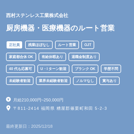
西村ステンレス工業株式会社
厨房機器・医療機器のルート営業
正社員
残業ほぼなし
ルート営業
OJT
家庭都合休 OK
有給休暇あり
退職金制度あり
40 代も応募可
U・I ターン歓迎
ブランク OK
学歴不問
未経験者歓迎
業界未経験者歓迎
ノルマなし
賞与あり
月給210,000円~250,000円
〒811-2414 福岡県 糟屋郡篠栗町和田 5-2-3
最終更新日：
2025/12/18