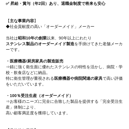
✅ 昇給・賞与（年2回）あり、退職金制度で将来も安心
【
主な事業内容
】
◆社会貢献度の高い「オーダーメイド」メーカー
当社は
昭和10年の創業
以来、90年以上にわたり
ステンレス製品のオーダーメイド製造
を手掛けてきた老舗メーカ
ーです。
・医療機器/厨房家具の製造販売
⇒錆に強く衛生面に優れたステンレスの特性を活かし、病院・学
校・飲食店などに納品。
特に衛生管理が重視される
医療機器や病院関連の家具
で高い評価
をいただいています。
・100％受注生産（オーダーメイド）
⇒お客様のニーズに完全に合致した製品を提供する「完全受注生
産」体制により、
高い顧客満足度を獲得しています。