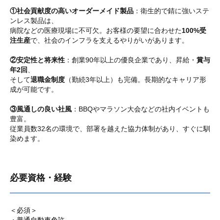
①社会貢献度の高いオーダーメイド製品
：衛生的で錆に強いステ
ンレス製品は、
病院などの医療現場に不可欠。お客様の要望に合わせた
100%受
注生産
で、社会のインフラを支えるやりがいがあります。
②安定性と将来性
：創業90年以上の優良企業であり、昇給・
賞与
年2回
、
そして
退職金制度
（勤続3年以上）も完備。長期的なキャリア形
成が可能です。
③風通しの良い社風
：BBQやマラソン大会などの社内イベントも
豊富。
従業員数32名の環境で、部署を越えた協力体制があり、すぐに馴
染めます。
必要資格・経験
＜必須＞