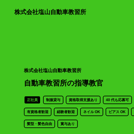
株式会社塩山自動車教習所
株式会社塩山自動車教習所
自動車教習所の指導教官
正社員
制服貸与
資格取得支援あり
40 代も応募可
有資格者歓迎
経験者歓迎
ネイル OK
ピアス OK
髪型・髪色自由
賞与あり