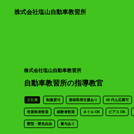
株式会社塩山自動車教習所
株式会社塩山自動車教習所
自動車教習所の指導教官
正社員
制服貸与
資格取得支援あり
40 代も応募可
有資格者歓迎
経験者歓迎
ネイル OK
ピアス OK
髪型・髪色自由
賞与あり