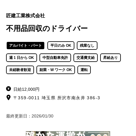
匠建工業株式会社
不用品回収のドライバー
アルバイト・パート
平日のみ OK
残業なし
週 1 日から OK
中型自動車免許
交通費支給
昇給あり
未経験者歓迎
副業・W ワーク OK
運転
日給12,000円
〒359-0011 埼玉県 所沢市南永井 386-3
最終更新日：
2026/01/30