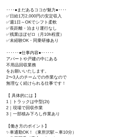
‥‥●まだあるココが魅力●‥‥
✅日給1万2,000円の安定収入
✅週1日～OKでシフト柔軟
✅長距離・泊まり運行なし
✅残業ほぼゼロ（月10h程度）
✅未経験OK・同乗研修あり
‥‥‥●仕事内容●‥‥‥
アパートや戸建の中にある
不用品回収業務
をお願いいたします。
2〜3人のチームでの作業なので
無理なく続けられる仕事です！
【 具体的には 】
1｜トラックは中型(2t)
2｜現場で回収作業
3｜一部積み下ろし作業あり
【働き方のポイント】
✨車通勤OK！（東所沢駅～車10分）