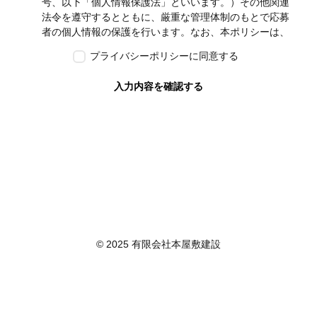
号、以下「個人情報保護法」といいます。）その他関連
法令を遵守するとともに、厳重な管理体制のもとで応募
者の個人情報の保護を行います。なお、本ポリシーは、
本ウェブサイトで取得する個人情報に限り適用されるも
プライバシーポリシーに同意する
のとします。
第2条　個人情報の定義
入力内容を確認する
本ポリシーにおいて「個人情報」とは、個人情報保護法
に定める「個人情報」を指し、生存する個人に関する情
報であって、当該情報に含まれる氏名、生年月日その他
の記述等により特定の個人を識別できるもの又は個人識
別符号が含まれるものを指します。また、本ポリシーに
おいて「個人データ」とは、個人情報保護法に定める
「個人データ」、すなわち個人情報データベース等を構
成する個人情報をいい、「保有個人データ」とは、個人
情報保護法に定める「保有個人データ」、すなわち個人
情報取扱事業者が、開示、内容の訂正、追加又は削除、
© 2025 有限会社本屋敷建設
利用の停止、消去及び第三者への提供の停止を行うこと
のできる権限を有する個人データであって、その存否が
明らかになることにより公益その他の利益が害されるも
のとして政令で定めるもの以外のものをいいます。
第3条　個人情報の取得