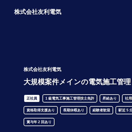
株式会社友利電気
株式会社友利電気
大規模案件メインの電気施工管理
正社員
1 級電気工事施工管理技士免許
昇給あり
社用
資格取得支援あり
長期休暇あり
経験者歓迎
駅近 5 
賞与年 2 回あり