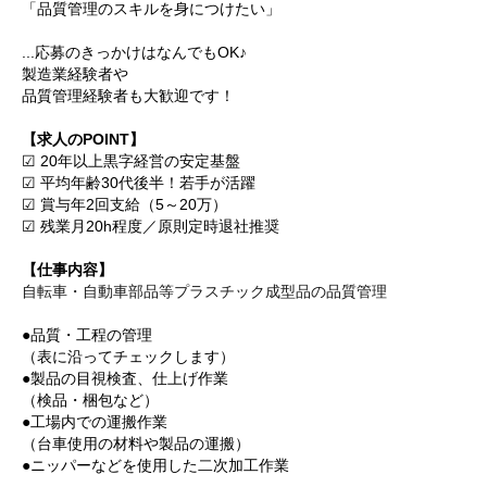
「品質管理のスキルを身につけたい」
...応募のきっかけはなんでもOK♪
製造業経験者や
品質管理経験者も大歓迎です！
【求人のPOINT】
☑ 20年以上黒字経営の安定基盤
☑ 平均年齢30代後半！若手が活躍
☑ 賞与年2回支給（5～20万）
☑ 残業月20h程度／原則定時退社推奨
【仕事内容】
自転車・自動車部品等プラスチック成型品の品質管理
●品質・工程の管理
（表に沿ってチェックします）
●製品の目視検査、仕上げ作業
（検品・梱包など）
●工場内での運搬作業
（台車使用の材料や製品の運搬）
●ニッパーなどを使用した二次加工作業