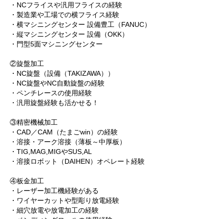
・NCフライスや汎用フライスの経験
・製造業や工場での横フライス経験
・横マシニングセンター 設備豊工（FANUC）
・縦マシニングセンター 設備（OKK）
・門型5面マシニングセンター
②旋盤加工
・NC旋盤（設備（TAKIZAWA））
・NC旋盤やNC自動旋盤の経験
・ペンチレースの使用経験
・汎用旋盤経験も活かせる！
③精密機械加工
・CAD／CAM（たまごwin）の経験
・溶接・アーク溶接（薄板～中厚板）
・TIG,MAG,MIGやSUS,AL
・溶接ロボット（DAIHEN）オペレート経験
④板金加工
・レーザー加工機経験がある
・ワイヤーカットや型彫り放電経験
・細穴放電や放電加工の経験