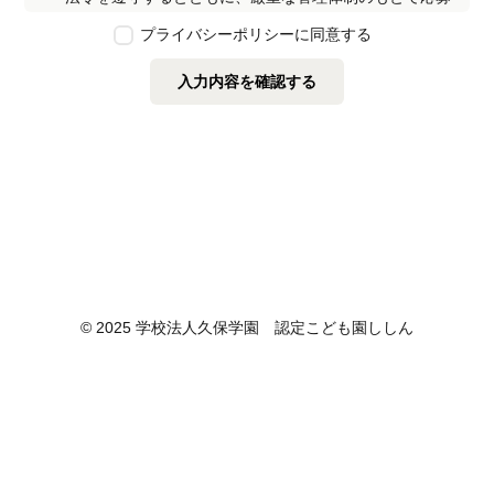
者の個人情報の保護を行います。なお、本ポリシーは、
プライバシーポリシーに同意する
本ウェブサイトで取得する個人情報に限り適用されるも
のとします。
入力内容を確認する
第2条　個人情報の定義
本ポリシーにおいて「個人情報」とは、個人情報保護法
に定める「個人情報」を指し、生存する個人に関する情
報であって、当該情報に含まれる氏名、生年月日その他
の記述等により特定の個人を識別できるもの又は個人識
別符号が含まれるものを指します。また、本ポリシーに
おいて「個人データ」とは、個人情報保護法に定める
「個人データ」、すなわち個人情報データベース等を構
成する個人情報をいい、「保有個人データ」とは、個人
情報保護法に定める「保有個人データ」、すなわち個人
© 2025 学校法人久保学園 認定こども園ししん
情報取扱事業者が、開示、内容の訂正、追加又は削除、
利用の停止、消去及び第三者への提供の停止を行うこと
のできる権限を有する個人データであって、その存否が
明らかになることにより公益その他の利益が害されるも
のとして政令で定めるもの以外のものをいいます。
第3条　個人情報の取得
当社は、個人情報を取得する際は、個人情報保護法律そ