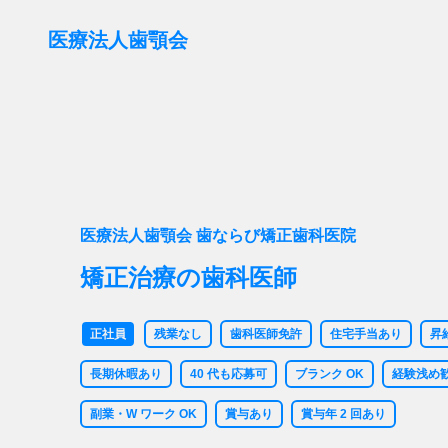
医療法人歯顎会
医療法人歯顎会 歯ならび矯正歯科医院
矯正治療の歯科医師
正社員
残業なし
歯科医師免許
住宅手当あり
昇
長期休暇あり
40 代も応募可
ブランク OK
経験浅め
副業・W ワーク OK
賞与あり
賞与年 2 回あり