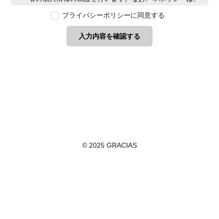
本ウェブサイトで取得する個人情報に限り適用されるも
プライバシーポリシーに同意する
のとします。
第2条　個人情報の定義
入力内容を確認する
本ポリシーにおいて「個人情報」とは、個人情報保護法
に定める「個人情報」を指し、生存する個人に関する情
報であって、当該情報に含まれる氏名、生年月日その他
の記述等により特定の個人を識別できるもの又は個人識
別符号が含まれるものを指します。また、本ポリシーに
おいて「個人データ」とは、個人情報保護法に定める
「個人データ」、すなわち個人情報データベース等を構
成する個人情報をいい、「保有個人データ」とは、個人
情報保護法に定める「保有個人データ」、すなわち個人
情報取扱事業者が、開示、内容の訂正、追加又は削除、
© 2025 GRACIAS
利用の停止、消去及び第三者への提供の停止を行うこと
のできる権限を有する個人データであって、その存否が
明らかになることにより公益その他の利益が害されるも
のとして政令で定めるもの以外のものをいいます。
第3条　個人情報の取得
当社は、個人情報を取得する際は、個人情報保護法律そ
の他関連法令を遵守します。個人情報の提供に関しまし