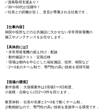
✅資格取得支援あり！
✅30〜50代が活躍中！
✅社長との距離が近く、意見が尊重される社風です 。
【仕事内容】
病院や役所などの公共施設に欠かせない非常用発電機の
施工やメンテナンスをお任せします 。
【具体的には】
・
非常用発電機の据え付け・配線
・動作確認テスト・定期点検
・現場は都内を中心とした福祉施設、役所、病院など
・2〜3名のチーム制で、専門性の高い技術を習得可能
【現場の環境】
案件規模： 大規模案件は1現場2〜3日程度、
小規模・点検なら1日2〜3件を回ります 。
教育体制： 社長や先輩と2〜3名で動くチーム制 。
少数精鋭なので、専門性の高い技術を直接学べる環境です 。